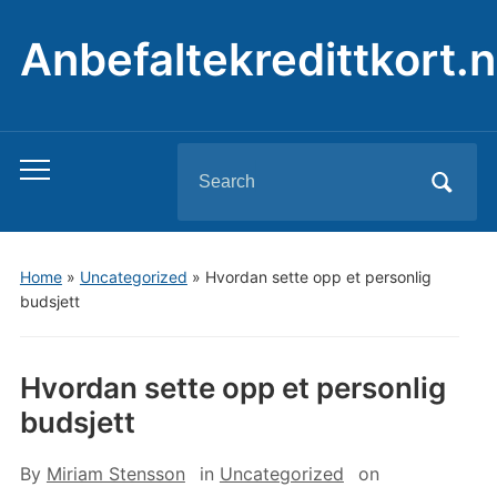
Anbefaltekredittkort.n
Search
Toggle
for:
mobile
menu
Home
»
Uncategorized
»
Hvordan sette opp et personlig
budsjett
Hvordan sette opp et personlig
budsjett
By
Miriam Stensson
in
Uncategorized
on