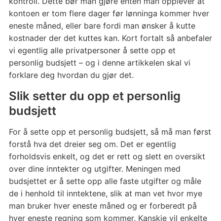
kontroll. Dette bør man gjøre enten man opplever at
kontoen er tom flere dager før lønninga kommer hver
eneste måned, eller bare fordi man ønsker å kutte
kostnader der det kuttes kan. Kort fortalt så anbefaler
vi egentlig alle privatpersoner å sette opp et
personlig budsjett – og i denne artikkelen skal vi
forklare deg hvordan du gjør det.
Slik setter du opp et personlig
budsjett
For å sette opp et personlig budsjett, så må man først
forstå hva det dreier seg om. Det er egentlig
forholdsvis enkelt, og det er rett og slett en oversikt
over dine inntekter og utgifter. Meningen med
budsjettet er å sette opp alle faste utgifter og måle
de i henhold til inntektene, slik at man vet hvor mye
man bruker hver eneste måned og er forberedt på
hver eneste regning som kommer. Kanskje vil enkelte